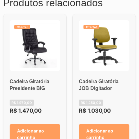
Produtos relacionados
Oferta!
Oferta!
Cadeira Giratória
Cadeira Giratória
Presidente BIG
JOB Digitador
R$
1.970,00
R$
1.250,00
R$
1.470,00
R$
1.030,00
Adicionar ao
Adicionar ao
carrinho
carrinho