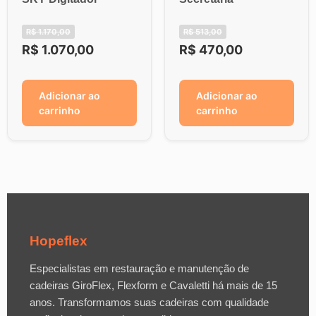
R$
1.170,00
R$
513,00
R$
1.070,00
R$
470,00
Adicionar ao
Adicionar ao
carrinho
carrinho
Hopeflex
Especialistas em restauração e manutenção de
cadeiras GiroFlex, Flexform e Cavaletti há mais de 15
anos. Transformamos suas cadeiras com qualidade