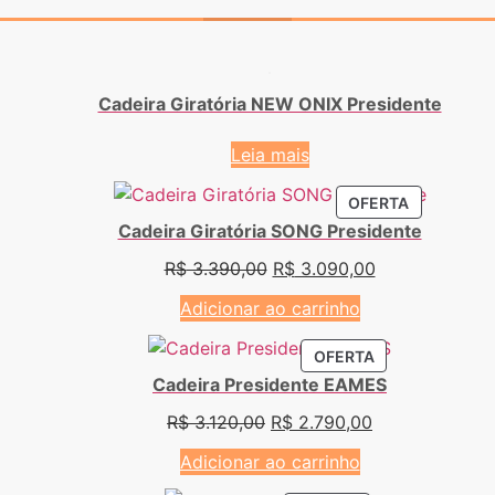
Cadeira Giratória NEW ONIX Presidente
Leia mais
OFERTA
Cadeira Giratória SONG Presidente
R$
3.390,00
R$
3.090,00
Adicionar ao carrinho
OFERTA
Cadeira Presidente EAMES
R$
3.120,00
R$
2.790,00
Adicionar ao carrinho