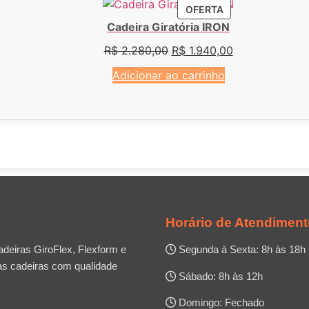
OFERTA
Cadeira Giratória IRON
R$
2.280,00
R$
1.940,00
Adicionar ao carrinho
Horário de Atendimen
deiras GiroFlex, Flexform e
Segunda à Sexta: 8h às 18h
as cadeiras com qualidade
Sábado: 8h às 12h
Domingo: Fechado