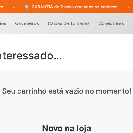
🛡️
GARANTIA de 2 anos em todas as cadeiras
•
📞
O
ios
Gaveteiros
Caixas de Tomadas
Conectores
interessado…
Seu carrinho está vazio no momento!
Novo na loja